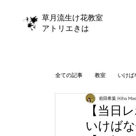
草月流生け花教室
​アトリエきは
全ての記事
教室
いけば
前田希葉 (Kiha Mae
【当日レ
いけばな