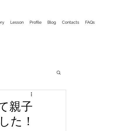
ery
Lesson
Profile
Blog
Contacts
FAQs
て親子
した！