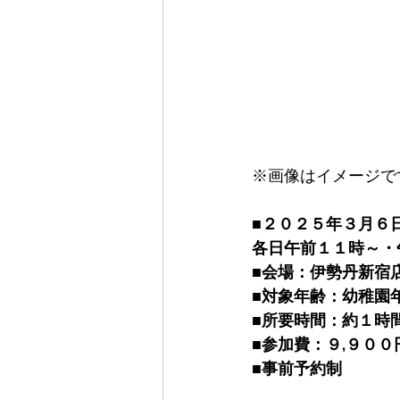
※画像はイメージで
■
２０２５年３月６
各日午前１１時～・
■
会場：伊勢丹新宿店
■
対象年齢：幼稚園
■
所要時間：約１時
■
参加費：９,９００
■
事前予約制