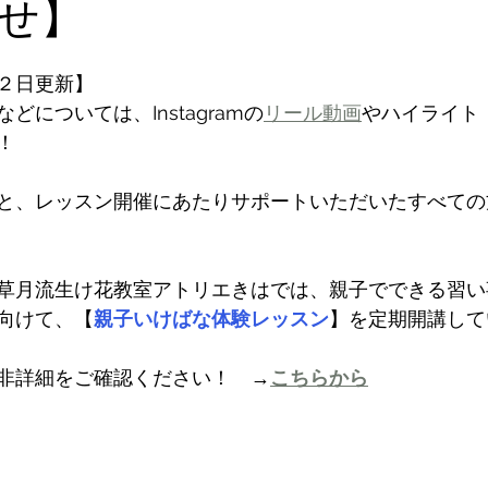
せ】
２日更新】
どについては、Instagramの
リール動画
やハイライト
！
と、レッスン開催にあたりサポートいただいたすべての
草月流生け花教室アトリエきはでは、親子でできる習い
向けて、【
親子いけばな体験レッスン
】を定期開講して
非詳細をご確認ください！　→
こちらから